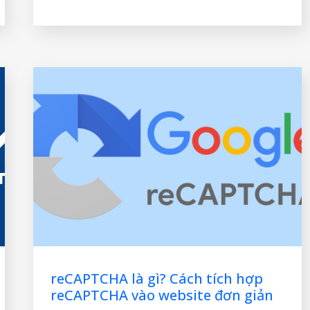
cao trải nghiệm người dùng. Vậy favicon
bắt nguồn từ đâu, tại
reCAPTCHA là gì? Cách tích hợp
reCAPTCHA vào website đơn giản