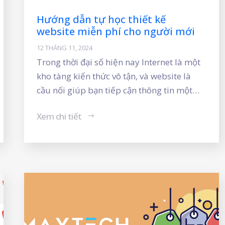
Hướng dẫn tự học thiết kế
website miễn phí cho người mới
12 THÁNG 11, 2024
Trong thời đại số hiện nay Internet là một
kho tàng kiến thức vô tận, và website là
cầu nối giúp bạn tiếp cận thông tin một
cách dễ dàng. Một website chuyên nghiệp,
Xem chi tiết
thân thiện với người dùng không chỉ giúp
doanh nghiệp tăng độ tin cậy mà còn mở
rộng thị trường, tiếp