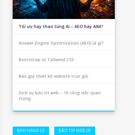
Tối ưu hay thao túng AI – AEO hay AIM?
Answer Engine Optimization (AEO) là gì?
Bootstrap vs Tailwind CSS
Báo giá thiết kế website trọn gói
Dịch vụ bảo trì web – 10 công việc quan
trọng
BÀN HÀNG
(2)
BẢO TRÌ WEB
(3)