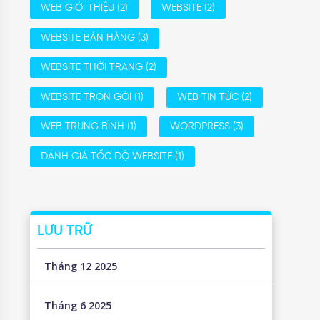
WEB GIỚI THIỆU
(2)
WEBSITE
(2)
WEBSITE BÁN HÀNG
(3)
WEBSITE THỜI TRANG
(2)
WEBSITE TRỌN GÓI
(1)
WEB TIN TỨC
(2)
WEB TRUNG BÌNH
(1)
WORDPRESS
(3)
ĐÁNH GIÁ TỐC ĐỘ WEBSITE
(1)
LƯU TRỮ
Tháng 12 2025
Tháng 6 2025