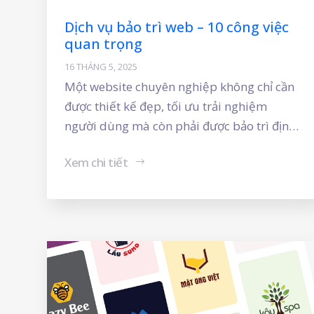
Dịch vụ bảo trì web – 10 công việc
quan trọng
16 THÁNG 5, 2025
Một website chuyên nghiệp không chỉ cần
được thiết kế đẹp, tối ưu trải nghiệm
người dùng mà còn phải được bảo trì định
kỳ để đảm bảo hoạt động liên tục, an toàn
Xem chi tiết
và hiệu quả. Nếu quý khách không có kiến
thức chuyên môn về website thì nên thuê
dịch vụ bảo trì