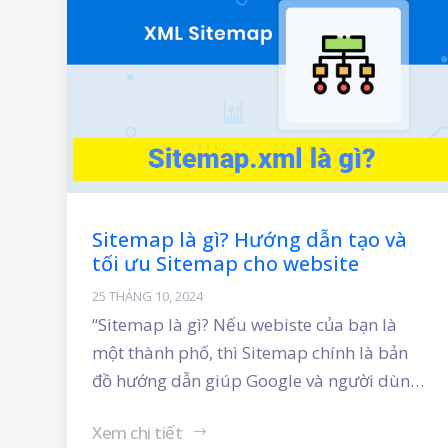
Sitemap là gì? Hướng dẫn tạo và
tối ưu Sitemap cho website
25 THÁNG 10, 2024
“Sitemap là gì? Nếu webiste của bạn là
một thành phố, thì Sitemap chính là bản
đồ hướng dẫn giúp Google và người dùng
tìm thấy mọi ngóc ngách quan trọng. Một
Xem chi tiết
Sitemap được tối ưu sẽ giúp website index