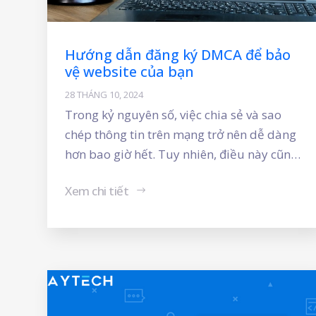
Hướng dẫn đăng ký DMCA để bảo
vệ website của bạn
28 THÁNG 10, 2024
Trong kỷ nguyên số, việc chia sẻ và sao
chép thông tin trên mạng trở nên dễ dàng
hơn bao giờ hết. Tuy nhiên, điều này cũng
mang đến nhiều rủi ro về việc vi phạm bản
Xem chi tiết
quyền. Để giải quyết vấn đề này, DMCA đã
ra đời như một đạo luật quan trọng nhằm