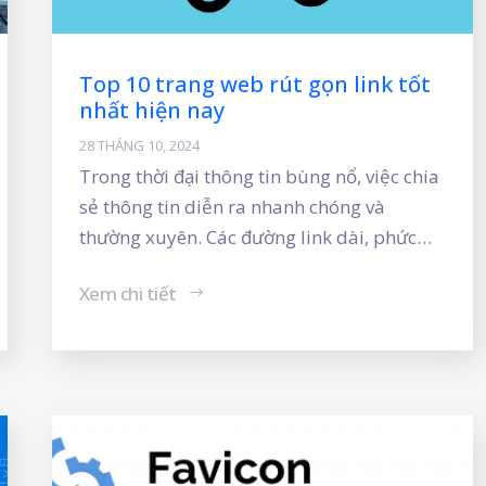
Top 10 trang web rút gọn link tốt
nhất hiện nay
28 THÁNG 10, 2024
Trong thời đại thông tin bùng nổ, việc chia
sẻ thông tin diễn ra nhanh chóng và
thường xuyên. Các đường link dài, phức
tạp không chỉ gây mất thẩm mỹ mà còn
Xem chi tiết
gây khó khăn cho người dùng khi sao chép
và nhập liệu. Để giải quyết vấn đề này,
công cụ rút gọn