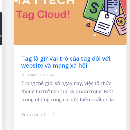
Tag là gì? Vai trò của tag đối với
website và mạng xã hội
30 THÁNG 10, 2024
Trong thế giới số ngày nay, việc tổ chức
thông tin trở nên cực kỳ quan trọng. Một
trong những công cụ hữu hiệu nhất để làm
điều này chính là tag. Vậy tag là gì và vai
Xem chi tiết
trò của nó đối với website và mạng xã hội
như thế nào? Hãy cùng tìm hiểu!