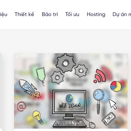
hiệu
Thiết kế
Bảo trì
Tối ưu
Hosting
Dự án 