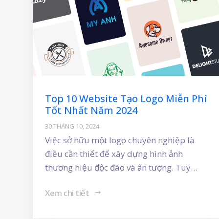
Top 10 Website Tạo Logo Miễn Phí
Tốt Nhất Năm 2024
30 THÁNG 10, 2024
Việc sở hữu một logo chuyên nghiệp là
điều cần thiết để xây dựng hình ảnh
thương hiệu độc đáo và ấn tượng. Tuy
nhiên, không phải ai cũng có điều kiện
Xem chi tiết
thuê một nhà thiết kế chuyên nghiệp. May
mắn thay, với sự phát triển của công nghệ,