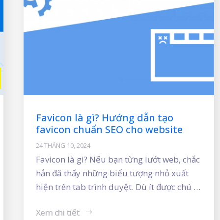
Favicon là gì? Hướng dẫn tạo
favicon chuẩn SEO cho website
24 THÁNG 10, 2024
Favicon là gì? Nếu bạn từng lướt web, chắc
hẳn đã thấy những biểu tượng nhỏ xuất
hiện trên tab trình duyệt. Dù ít được chú ý,
nhưng chúng đóng vai trò quan trọng
Xem chi tiết
trong việc tạo dấu ấn thương hiệu và nâng