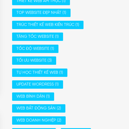
THIẾT KẾ WEB ẨM THỰC
(1)
TOP WEBSITE ĐẸP NHẤT
(1)
TRÚC THIẾT KẾ WEB KIẾN TRÚC
(1)
TĂNG TỐC WEBSITE
(1)
TỐC ĐỘ WEBSITE
(1)
TỐI ƯU WEBSITE
(3)
TỰ HỌC THIẾT KẾ WEB
(1)
UPDATE WORDRESS
(1)
WEB BÌNH DÂN
(1)
WEB BẤT ĐỘNG SẢN
(2)
WEB DOANH NGHIỆP
(2)