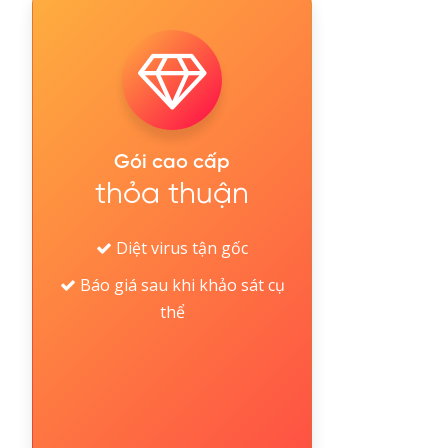
Gói cao cấp
thỏa thuận
Diệt virus tận gốc
Báo giá sau khi khảo sát cụ
thể