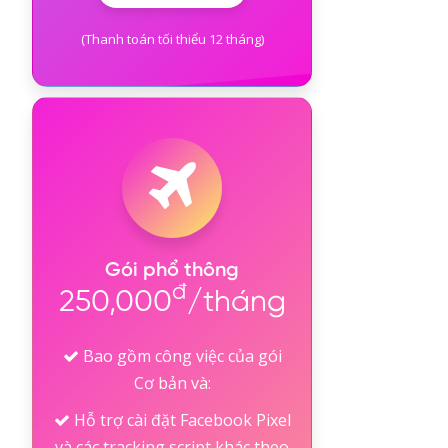
(Thanh toán tối thiểu 12 tháng)
Gói phổ thông
đ
250,000
/tháng
Bao gồm công việc của gói
Cơ bản và:
Hỗ trợ cài đặt Facebook Pixel
và các tracking script khác theo