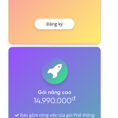
Đăng ký
Gói nâng cao
đ
14.990.000
Bao gồm công việc của gói Phổ thông