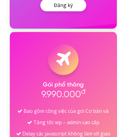
Đăng ký
Gói phổ thông
đ
9.990.000
Bao gồm công việc của gói Cơ bản và:
Tăng tốc wp – admin cao cấp
Delay các javascript không làm vỡ giao