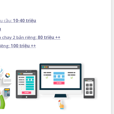
êu cầu
:
10-40 triệu
u
 chạy 2 bản riêng:
80 triệu ++
riêng:
100 triệu ++