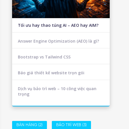
Tối ưu hay thao túng AI – AEO hay AIM?
Answer Engine Optimization (AEO) là gì?
Bootstrap vs Tailwind CSS
Báo giá thiết kế website trọn gói
Dịch vụ bảo trì web – 10 công việc quan
trọng
BÀN HÀNG
(2)
BẢO TRÌ WEB
(3)