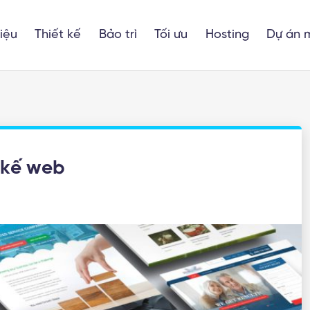
hiệu
Thiết kế
Bảo trì
Tối ưu
Hosting
Dự án 
 kế web