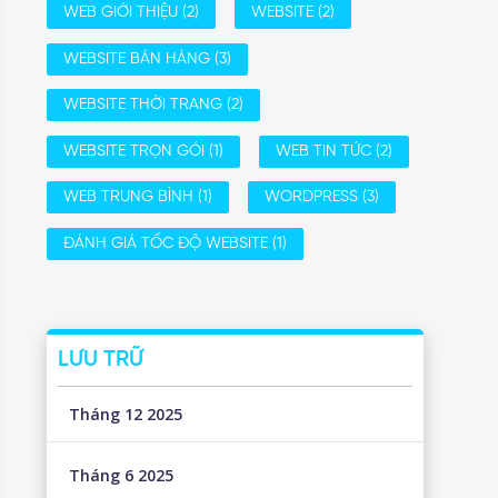
WEB GIỚI THIỆU
(2)
WEBSITE
(2)
WEBSITE BÁN HÀNG
(3)
WEBSITE THỜI TRANG
(2)
WEBSITE TRỌN GÓI
(1)
WEB TIN TỨC
(2)
WEB TRUNG BÌNH
(1)
WORDPRESS
(3)
ĐÁNH GIÁ TỐC ĐỘ WEBSITE
(1)
LƯU TRỮ
Tháng 12 2025
Tháng 6 2025