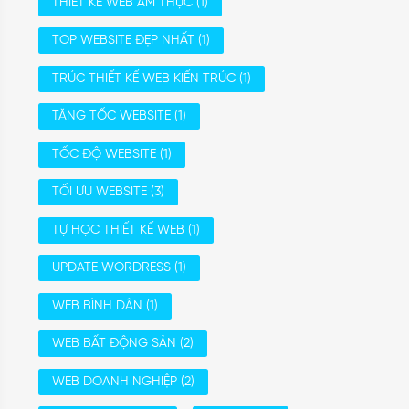
THIẾT KẾ WEB ẨM THỰC
(1)
TOP WEBSITE ĐẸP NHẤT
(1)
TRÚC THIẾT KẾ WEB KIẾN TRÚC
(1)
TĂNG TỐC WEBSITE
(1)
TỐC ĐỘ WEBSITE
(1)
TỐI ƯU WEBSITE
(3)
TỰ HỌC THIẾT KẾ WEB
(1)
UPDATE WORDRESS
(1)
WEB BÌNH DÂN
(1)
WEB BẤT ĐỘNG SẢN
(2)
WEB DOANH NGHIỆP
(2)