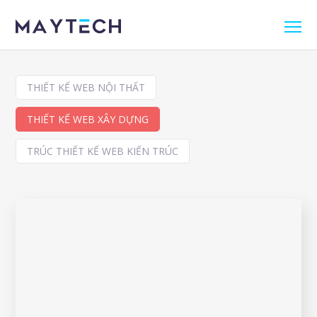
THIẾT KẾ WEB NỘI THẤT
THIẾT KẾ WEB XÂY DỰNG
TRÚC THIẾT KẾ WEB KIẾN TRÚC