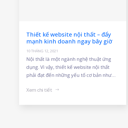
Thiết kế website nội thất – đẩy
mạnh kinh doanh ngay bây giờ
10 THÁNG 12, 2021
Nội thất là một ngành nghệ thuật ứng
dụng. Vì vậy, thiết kế website nội thất
phải đạt đến những yếu tố cơ bản như
tính thẩm mỹ cao, đồng thời người thiết
Xem chi tiết
kế phải có khả năng tư duy sáng tạo để
tạo ấn tượng với khách hàng khi ghé
thăm website. Nắm bắt