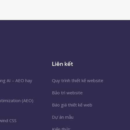
Liên kết
úng AI – AEO hay
Quy trình thiết kế website
Bảo trì website
timization (AEO)
Báo giá thiết kế web
Dự án mẫu
wind CSS
Kiến thức