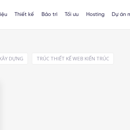
hiệu
Thiết kế
Bảo trì
Tối ưu
Hosting
Dự án 
 XÂY DỰNG
TRÚC THIẾT KẾ WEB KIẾN TRÚC