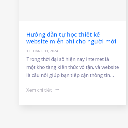
Hướng dẫn tự học thiết kế
website miễn phí cho người mới
12 THÁNG 11, 2024
Trong thời đại số hiện nay Internet là
một kho tàng kiến thức vô tận, và website
là cầu nối giúp bạn tiếp cận thông tin
một cách dễ dàng. Một website chuyên
Xem chi tiết
nghiệp, thân thiện với người dùng không
chỉ giúp doanh nghiệp tăng độ tin cậy
mà còn mở rộng thị trường, tiếp