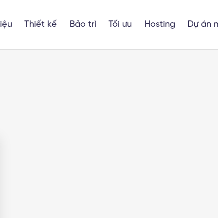
hiệu
Thiết kế
Bảo trì
Tối ưu
Hosting
Dự án 