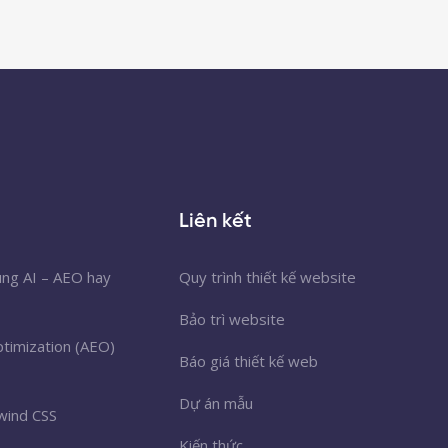
Liên kết
úng AI – AEO hay
Quy trình thiết kế website
Bảo trì website
timization (AEO)
Báo giá thiết kế web
Dự án mẫu
wind CSS
Kiến thức