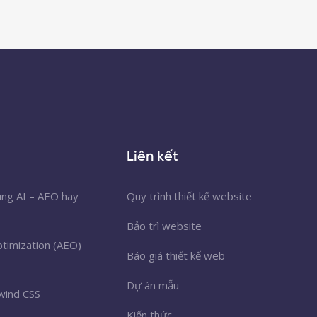
Liên kết
úng AI – AEO hay
Quy trình thiết kế website
Bảo trì website
timization (AEO)
Báo giá thiết kế web
Dự án mẫu
wind CSS
Kiến thức