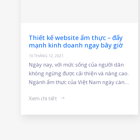
Thiết kế website ẩm thực – đẩy
mạnh kinh doanh ngay bây giờ
10 THÁNG 12, 2021
Ngày nay, với mức sống của người dân
không ngừng được cải thiện và nâng cao.
Ngành ẩm thực của Việt Nam ngày càng
có nhiều cơ hội phát triển hơn. Ngành
Xem chi tiết
dịch vụ ăn uống là một trong những
ngành mang lại lợi nhuận cao nhất hiện
nay. Đặc biệt trong thời đại công