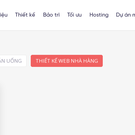
hiệu
Thiết kế
Bảo trì
Tối ưu
Hosting
Dự án 
 ĂN UỐNG
THIẾT KẾ WEB NHÀ HÀNG