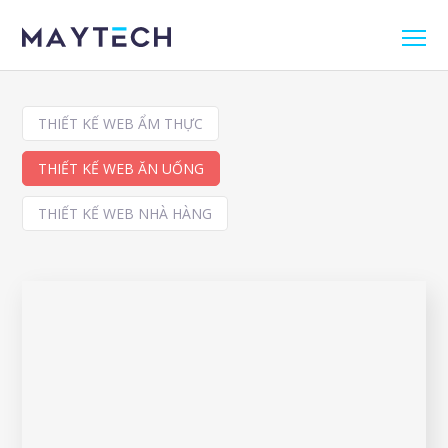
THIẾT KẾ WEB ẨM THỰC
THIẾT KẾ WEB ĂN UỐNG
THIẾT KẾ WEB NHÀ HÀNG