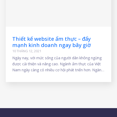
Thiết kế website ẩm thực – đẩy
mạnh kinh doanh ngay bây giờ
10 THÁNG 12, 2021
Ngày nay, với mức sống của người dân không ngừng
được cải thiện và nâng cao. Ngành ẩm thực của Việt
Nam ngày càng có nhiều cơ hội phát triển hơn. Ngành
dịch vụ ăn uống là một trong những ngành mang lại
lợi nhuận cao nhất hiện nay. Đặc biệt trong thời đại
công