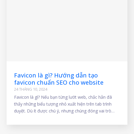
Favicon là gì? Hướng dẫn tạo
favicon chuẩn SEO cho website
24 THÁNG 10, 2024
Favicon là gì? Nếu bạn từng lướt web, chắc hẳn đã
thấy những biểu tượng nhỏ xuất hiện trên tab trình
duyệt. Dù ít được chú ý, nhưng chúng đóng vai trò
quan trọng trong việc tạo dấu ấn thương hiệu và nâng
cao trải nghiệm người dùng. Vậy favicon bắt nguồn từ
đâu, tại