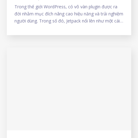
Trong thế giới WordPress, có vô vàn plugin được ra
đời nhằm mục đích nâng cao hiệu năng và trải nghiệm
người dùng. Trong số đó, Jetpack nổi lên như một cái
tên sáng giá, được xem là một trong những plugin đa
năng và mạnh mẽ nhất. Vậy Jetpack là gì và tại sao