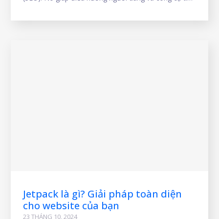
kiếm từ một URL cũ sang một URL mới, đảm bảo
không mất lưu lượng truy cập và giữ vững thứ hạng
tìm
Jetpack là gì? Giải pháp toàn diện
cho website của bạn
23 THÁNG 10, 2024