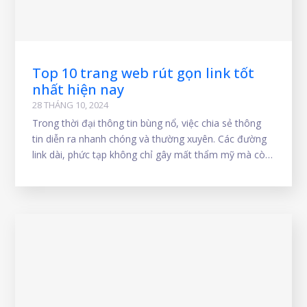
Top 10 trang web rút gọn link tốt
nhất hiện nay
28 THÁNG 10, 2024
Trong thời đại thông tin bùng nổ, việc chia sẻ thông
tin diễn ra nhanh chóng và thường xuyên. Các đường
link dài, phức tạp không chỉ gây mất thẩm mỹ mà còn
gây khó khăn cho người dùng khi sao chép và nhập
liệu. Để giải quyết vấn đề này, công cụ rút gọn