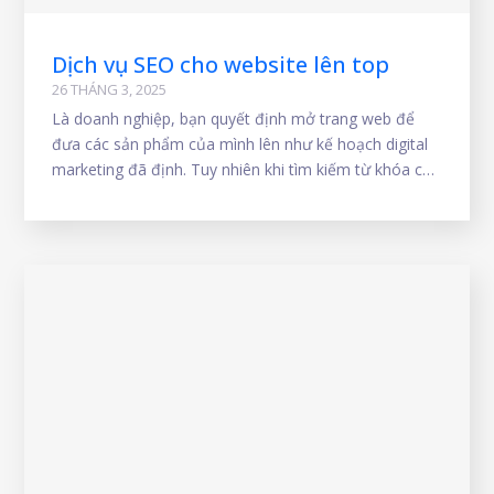
Dịch vụ SEO cho website lên top
26 THÁNG 3, 2025
Là doanh nghiệp, bạn quyết định mở trang web để
đưa các sản phẩm của mình lên như kế hoạch digital
marketing đã định. Tuy nhiên khi tìm kiếm từ khóa của
mình thì website của bạn không thấy ở bất kỳ trang
nào trong kết quả tìm kiếm của google. Tại sao lại
như