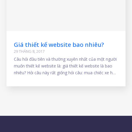
Giá thiết kế website bao nhiêu?
29 THÁNG 8, 2017
Câu hỏi đầu tiên và thường xuyên nhất của một người
muốn thiết kế website là: giá thiết kế website là bao
nhiêu? Hỏi câu này rất giống hỏi câu: mua chiếc xe hơi
tốt mất bao nhiêu? Về cơ bản giá thiết kế website
cũng giống giá xe hơi, xe hơi giá 400 triệu