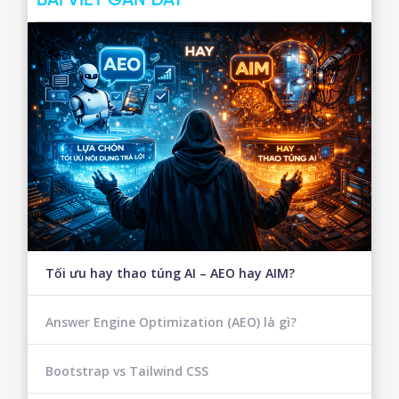
BÀI VIẾT GẦN ĐÂY
Tối ưu hay thao túng AI – AEO hay AIM?
Answer Engine Optimization (AEO) là gì?
Bootstrap vs Tailwind CSS