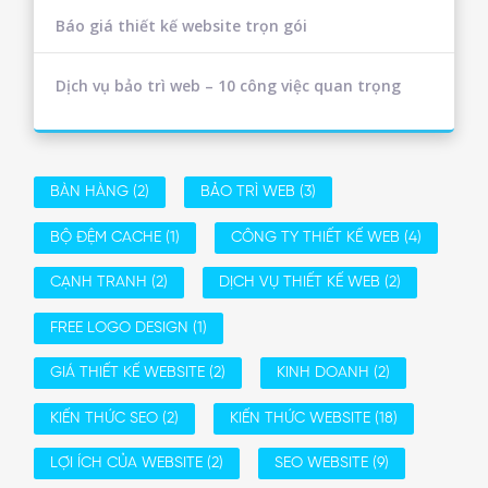
Báo giá thiết kế website trọn gói
Dịch vụ bảo trì web – 10 công việc quan trọng
BÀN HÀNG
(2)
BẢO TRÌ WEB
(3)
BỘ ĐỆM CACHE
(1)
CÔNG TY THIẾT KẾ WEB
(4)
CẠNH TRANH
(2)
DỊCH VỤ THIẾT KẾ WEB
(2)
FREE LOGO DESIGN
(1)
GIÁ THIẾT KẾ WEBSITE
(2)
KINH DOANH
(2)
KIẾN THỨC SEO
(2)
KIẾN THỨC WEBSITE
(18)
LỢI ÍCH CỦA WEBSITE
(2)
SEO WEBSITE
(9)