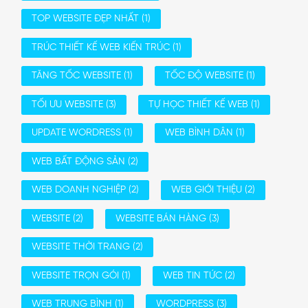
TOP WEBSITE ĐẸP NHẤT
(1)
TRÚC THIẾT KẾ WEB KIẾN TRÚC
(1)
TĂNG TỐC WEBSITE
(1)
TỐC ĐỘ WEBSITE
(1)
TỐI ƯU WEBSITE
(3)
TỰ HỌC THIẾT KẾ WEB
(1)
UPDATE WORDRESS
(1)
WEB BÌNH DÂN
(1)
WEB BẤT ĐỘNG SẢN
(2)
WEB DOANH NGHIỆP
(2)
WEB GIỚI THIỆU
(2)
WEBSITE
(2)
WEBSITE BÁN HÀNG
(3)
WEBSITE THỜI TRANG
(2)
WEBSITE TRỌN GÓI
(1)
WEB TIN TỨC
(2)
WEB TRUNG BÌNH
(1)
WORDPRESS
(3)