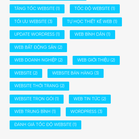
TĂNG TỐC WEBSITE
(1)
TỐC ĐỘ WEBSITE
(1)
TỐI ƯU WEBSITE
(3)
TỰ HỌC THIẾT KẾ WEB
(1)
UPDATE WORDRESS
(1)
WEB BÌNH DÂN
(1)
WEB BẤT ĐỘNG SẢN
(2)
WEB DOANH NGHIỆP
(2)
WEB GIỚI THIỆU
(2)
WEBSITE
(2)
WEBSITE BÁN HÀNG
(3)
WEBSITE THỜI TRANG
(2)
WEBSITE TRỌN GÓI
(1)
WEB TIN TỨC
(2)
WEB TRUNG BÌNH
(1)
WORDPRESS
(3)
ĐÁNH GIÁ TỐC ĐỘ WEBSITE
(1)