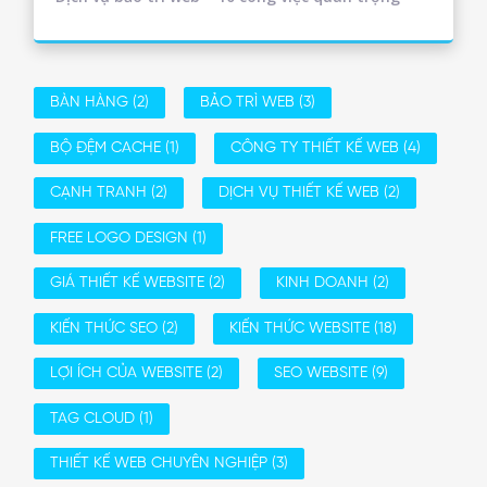
BÀN HÀNG
(2)
BẢO TRÌ WEB
(3)
BỘ ĐỆM CACHE
(1)
CÔNG TY THIẾT KẾ WEB
(4)
CẠNH TRANH
(2)
DỊCH VỤ THIẾT KẾ WEB
(2)
FREE LOGO DESIGN
(1)
GIÁ THIẾT KẾ WEBSITE
(2)
KINH DOANH
(2)
KIẾN THỨC SEO
(2)
KIẾN THỨC WEBSITE
(18)
LỢI ÍCH CỦA WEBSITE
(2)
SEO WEBSITE
(9)
TAG CLOUD
(1)
THIẾT KẾ WEB CHUYÊN NGHIỆP
(3)