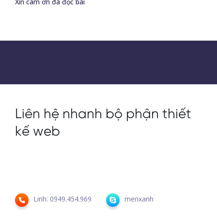
Xin cám ơn đã đọc bài
Liên hệ nhanh bộ phận thiết
kế web
Linh: 0949.454.969
menxanh