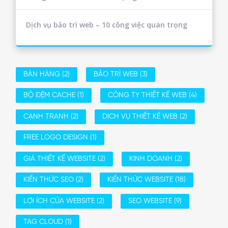
Dịch vụ bảo trì web – 10 công việc quan trọng
BÀN HÀNG
(2)
BẢO TRÌ WEB
(3)
BỘ ĐỆM CACHE
(1)
CÔNG TY THIẾT KẾ WEB
(4)
CẠNH TRANH
(2)
DỊCH VỤ THIẾT KẾ WEB
(2)
FREE LOGO DESIGN
(1)
GIÁ THIẾT KẾ WEBSITE
(2)
KINH DOANH
(2)
KIẾN THỨC SEO
(2)
KIẾN THỨC WEBSITE
(18)
LỢI ÍCH CỦA WEBSITE
(2)
SEO WEBSITE
(9)
TAG CLOUD
(1)