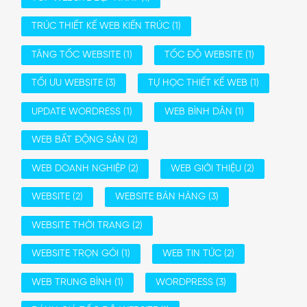
TRÚC THIẾT KẾ WEB KIẾN TRÚC
(1)
TĂNG TỐC WEBSITE
(1)
TỐC ĐỘ WEBSITE
(1)
TỐI ƯU WEBSITE
(3)
TỰ HỌC THIẾT KẾ WEB
(1)
UPDATE WORDRESS
(1)
WEB BÌNH DÂN
(1)
WEB BẤT ĐỘNG SẢN
(2)
WEB DOANH NGHIỆP
(2)
WEB GIỚI THIỆU
(2)
WEBSITE
(2)
WEBSITE BÁN HÀNG
(3)
WEBSITE THỜI TRANG
(2)
WEBSITE TRỌN GÓI
(1)
WEB TIN TỨC
(2)
WEB TRUNG BÌNH
(1)
WORDPRESS
(3)