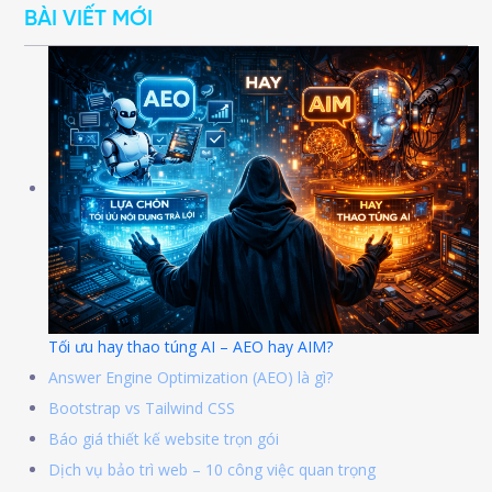
BÀI VIẾT MỚI
Tối ưu hay thao túng AI – AEO hay AIM?
Answer Engine Optimization (AEO) là gì?
Bootstrap vs Tailwind CSS
Báo giá thiết kế website trọn gói
Dịch vụ bảo trì web – 10 công việc quan trọng