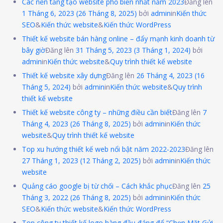
Các nền tảng tạo website phổ biến nhất năm 2023
Đăng lên
1 Tháng 6, 2023
(26 Tháng 8, 2025)
bởi
admin
in
Kiến thức
SEO
&
Kiến thức website
&
Kiến thức WordPress
Thiết kế website bán hàng online – đẩy mạnh kinh doanh từ
bây giờ
Đăng lên
31 Tháng 5, 2023
(3 Tháng 1, 2024)
bởi
admin
in
Kiến thức website
&
Quy trình thiết kế website
Thiết kế website xây dựng
Đăng lên
26 Tháng 4, 2023
(16
Tháng 5, 2024)
bởi
admin
in
Kiến thức website
&
Quy trình
thiết kế website
Thiết kế website công ty – những điều cần biết
Đăng lên
7
Tháng 4, 2023
(26 Tháng 8, 2025)
bởi
admin
in
Kiến thức
website
&
Quy trình thiết kế website
Top xu hướng thiết kế web nổi bật năm 2022-2023
Đăng lên
27 Tháng 1, 2023
(12 Tháng 2, 2025)
bởi
admin
in
Kiến thức
website
Quảng cáo google bị từ chối – Cách khắc phục
Đăng lên
25
Tháng 3, 2022
(26 Tháng 8, 2025)
bởi
admin
in
Kiến thức
SEO
&
Kiến thức website
&
Kiến thức WordPress
Top công ty thiết kế logo hàng đầu đáng để “Chọn Mặt Gửi