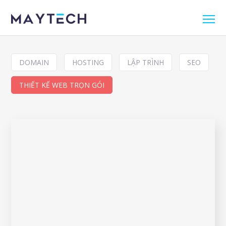
DOMAIN
HOSTING
LẬP TRÌNH
SEO
THIẾT KẾ WEB TRỌN GÓI