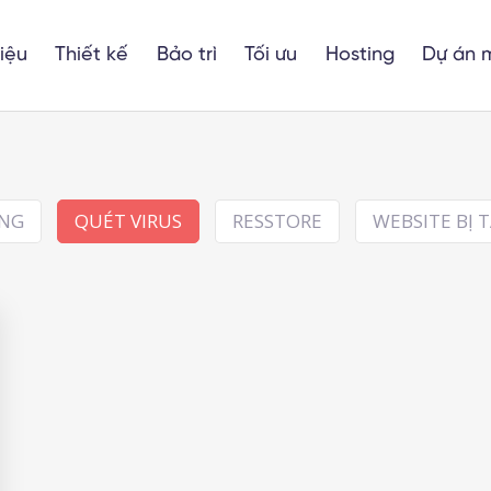
hiệu
Thiết kế
Bảo trì
Tối ưu
Hosting
Dự án 
ÔNG
QUÉT VIRUS
RESSTORE
WEBSITE BỊ 