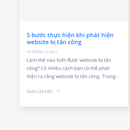
5 bước thực hiện khi phát hiện
website bị tấn công
10 THÁNG 9, 2021
Làm thế nào biết được website bị tấn
công? Có nhiều cách bạn có thể phát
hiện ra rằng website bị tấn công. Trong
đó, dễ nhận thấy nhất là hacker đã làm
Xem chi tiết
hư hỏng trang web của bạn. Bạn mở
trình duyệt một cách chậm chạp và nhận
thấy: trang web của mình đã