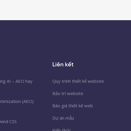
Liên kết
úng AI – AEO hay
Quy trình thiết kế website
Bảo trì website
timization (AEO)
Báo giá thiết kế web
Dự án mẫu
wind CSS
Kiến thức