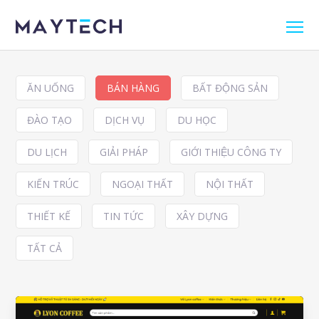
ĂN UỐNG
BÁN HÀNG
BẤT ĐỘNG SẢN
ĐÀO TẠO
DỊCH VỤ
DU HỌC
DU LỊCH
GIẢI PHÁP
GIỚI THIỆU CÔNG TY
KIẾN TRÚC
NGOẠI THẤT
NỘI THẤT
THIẾT KẾ
TIN TỨC
XÂY DỰNG
TẤT CẢ